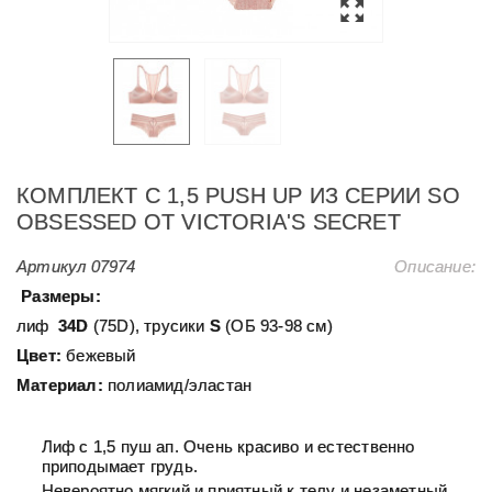
КОМПЛЕКТ С 1,5 PUSH UP ИЗ СЕРИИ SO
OBSESSED ОТ VICTORIA'S SECRET
Артикул
07974
Описание:
Размеры:
лиф
34D
(75D), трусики
S
(ОБ 93-98 см)
Цвет:
бежевый
Материал:
полиамид/эластан
Лиф с 1,5 пуш ап. Очень красиво и естественно
приподымает грудь.
Невероятно мягкий и приятный к телу и незаметный