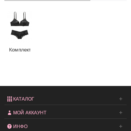
Комплект
белья с
Push Up
из...
КАТАЛОГ
МОЙ АККАУНТ
ИНФО