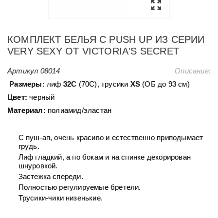
КОМПЛЕКТ БЕЛЬЯ С PUSH UP ИЗ СЕРИИ
VERY SEXY ОТ VICTORIA'S SECRET
Артикул
08014
Описание:
Размеры:
лиф
32С
(70С), трусики
ХS
(ОБ до 93 см)
Цвет:
черный
Материал:
полиамид/эластан
С пуш-ап, очень красиво и естественно приподымает
грудь.
Лиф гладкий, а по бокам и на спинке декорирован
шнуровкой.
Застежка спереди.
Полностью регулируемые бретели.
Трусики-чики низенькие.