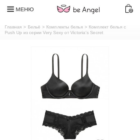
МЕНЮ
0
Главная
>
Бельё
>
Комплекты белья
>
Комплект белья с
Push Up из серии Very Sexy от Victoria's Secret