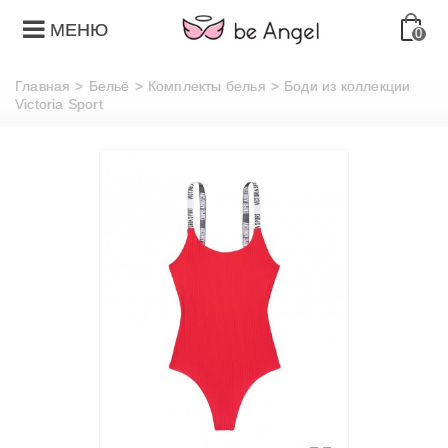
МЕНЮ
0
Главная
>
Бельё
>
Комплекты белья
>
Боди из коллекции
Victoria Sport