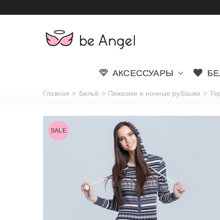
АКСЕССУАРЫ
БЕ
Главная
>
Бельё
>
Пижамки и ночные рубашки
>
Тер
SALE