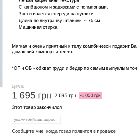
Легкая вафельная текстура
C капбшоном и завязками с попмпонами.
Застегивается спереди на пуговки.
Длина по внутр.шву штанины - 75 см
Машинная стирка
Мягкая и очень приятный к телу компбинезон подарит В
домашний комфорт и тепло.
*ОГ и ОБ - обхват груди и бедер по самым выпуклым точ
Цена:
1 695 грн
2 695 грн
-1 000 грн
Этот товар закончился
Сообщите мне, когда товар появится в продаже