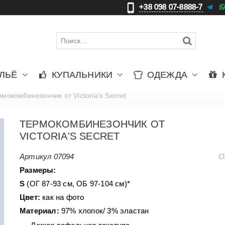
+38 098 07-8888-7
更
ЛЬЁ
КУПАЛЬНИКИ
ОДЕЖДА
мокомбинезончик от Victoria's Secret
ТЕРМОКОМБИНЕЗОНЧИК ОТ
VICTORIA'S SECRET
Артикул
07094
О
Размеры:
S
(ОГ 87-93 см, ОБ 97-104 см)*
Цвет:
как на фото
Материал:
97% хлопок/ 3% эластан