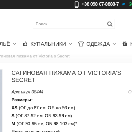
+38 098 07-8888-7
更
ЛЬЁ
КУПАЛЬНИКИ
ОДЕЖДА
иновая пижама от Victoria's Secret
САТИНОВАЯ ПИЖАМА ОТ VICTORIA'S
SECRET
Артикул
08444
О
Размеры:
XS
(ОГ до 87 см, ОБ до 93 см)
S
(ОГ 87-92 см, ОБ 93-99 см)
М
(ОГ 90-95 см, ОБ 98-103 см)
*
Цвет:
пыльно-розовый