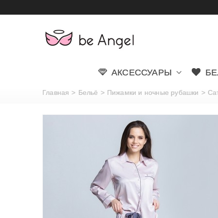
АКСЕССУАРЫ
БЕ
Главная
>
Бельё
>
Пижамки и ночные рубашки
>
Сат