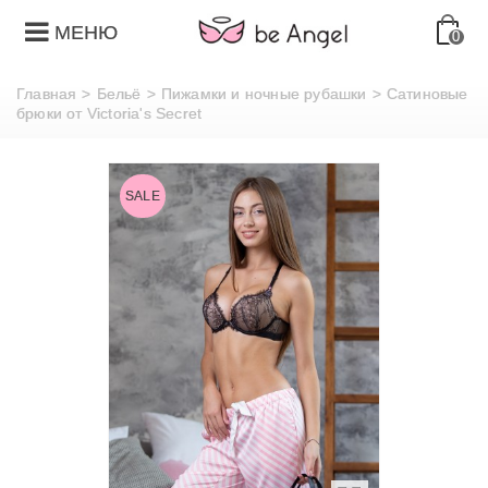
МЕНЮ
0
Главная
>
Бельё
>
Пижамки и ночные рубашки
>
Сатиновые
брюки от Victoria's Secret
SALE