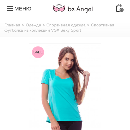
МЕНЮ
0
Главная
>
Одежда
>
Спортивная одежда
>
Спортивная
футболка из коллекции VSX Sexy Sport
SALE