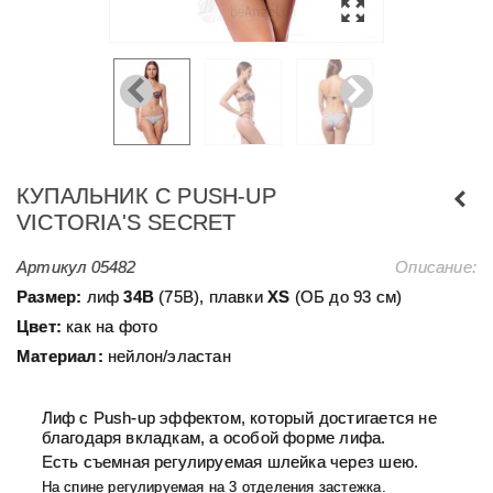
КУПАЛЬНИК С PUSH-UP
VICTORIA'S SECRET
Артикул
05482
Описание:
Размер:
лиф
34В
(75В), плавки
XS
(ОБ до 93 см)
Цвет:
как на фото
Материал:
нейлон/эластан
Лиф с Push-up эффектом, который достигается не
благодаря вкладкам, а особой форме лифа.
Есть съемная регулируемая шлейка через шею.
На спине регулируемая на 3 отделения застежка.