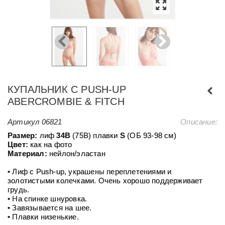
КУПАЛЬНИК С PUSH-UP
ABERCROMBIE & FITCH
Артикул
06821
Описание:
Размер:
лиф
34В
(75В) плавки
S
(ОБ 93-98 см)
Цвет:
как на фото
Материал:
нейлон/эластан
• Лиф с Push-up, украшены переплетениями и
золотистыми колечками. Очень хорошо поддерживает
грудь.
• На спинке шнуровка.
• Завязывается на шее.
• Плавки низенькие.