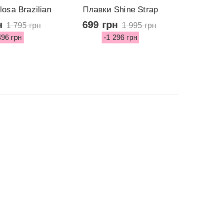
osa Brazilian
Плавки Shine Strap
Стиль
tom...
Barbados...
н
699 грн
999 
1 795 грн
1 995 грн
496 грн
-1 296 грн