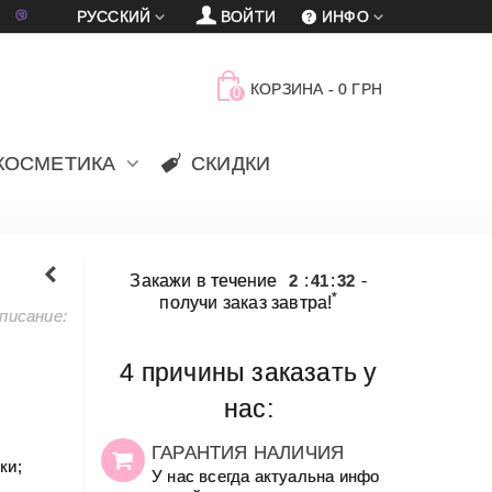
車
賈
РУССКИЙ
ВОЙТИ
ИНФО
КОРЗИНА
-
0 ГРН
0
КОСМЕТИКА
СКИДКИ
Закажи в течение
2
:
41
:
32
-
*
получи заказ завтра!
писание:
4 причины заказать у
нас:
ГАРАНТИЯ НАЛИЧИЯ
ки;
У нас всегда актуальна инфо