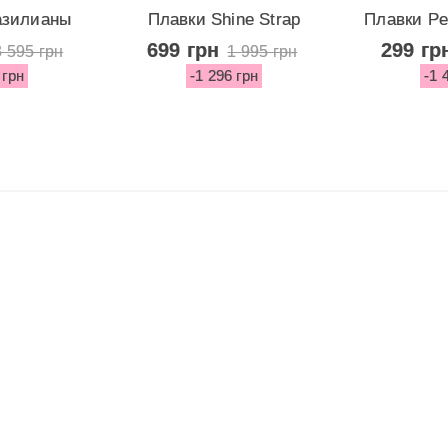
азилианы
Плавки Shine Strap
Плавки Pel
ric...
Escondido...
Bot
699 грн
299 гр
3 595 грн
1 995 грн
 грн
-1 296 грн
-1 