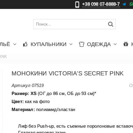
+38 098 07-8888-7
更
ЛЬЁ
КУПАЛЬНИКИ
ОДЕЖДА
PINK
МОНОКИНИ VICTORIA'S SECRET PINK
Артикул
07519
О
Размер:
XS
(ОГ до 86 см, ОБ до 93 см)*
Цвет:
как на фото
Материал:
полиамид/эластан
Лиф без Push-up, есть съемные поролоновые вставоч
Гладкая матовая ткань.