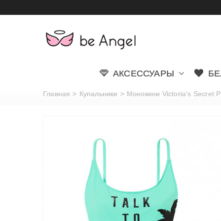
АКСЕССУАРЫ
БЕ
Главная
>
Купальники
>
Монокини Victoria's Secret 