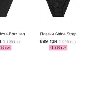
osa Brazilian
Плавки Shine Strap
Стиль
tom...
Barbados...
н
699 грн
999 
1 795 грн
1 995 грн
496 грн
-1 296 грн