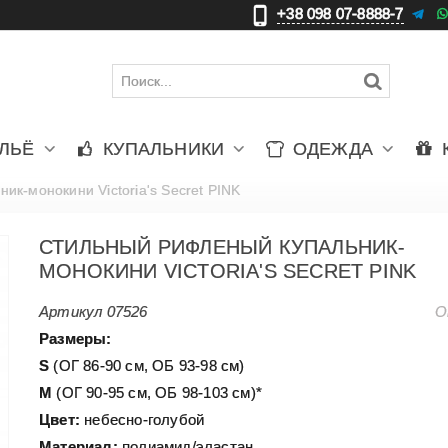
+38 098 07-8888-7
更
ЛЬЁ
КУПАЛЬНИКИ
ОДЕЖДА
к-монокини Victoria's Secret PINK
СТИЛЬНЫЙ РИФЛЕНЫЙ КУПАЛЬНИК-
МОНОКИНИ VICTORIA'S SECRET PINK
Артикул
07526
О
Размеры:
S
(ОГ 86-90 см, ОБ 93-98 см)
М
(ОГ 90-95 см, ОБ 98-103 см)*
Цвет:
небесно-голубой
Материал:
полиамид/эластан