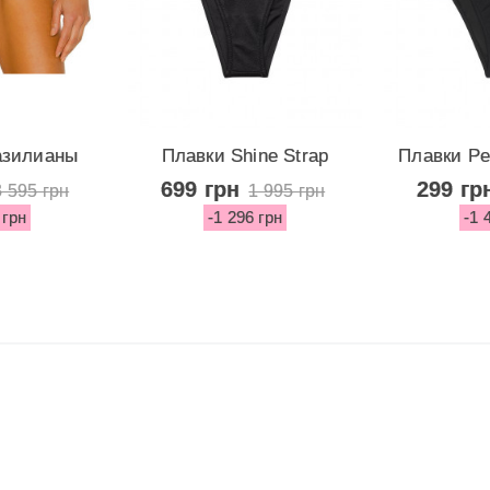
азилианы
Плавки Shine Strap
Плавки Pel
ric...
Escondido...
Bot
699 грн
299 гр
3 595 грн
1 995 грн
 грн
-1 296 грн
-1 