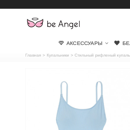
АКСЕССУАРЫ
БЕ
Главная
>
Купальники
>
Стильный рифленый купальни