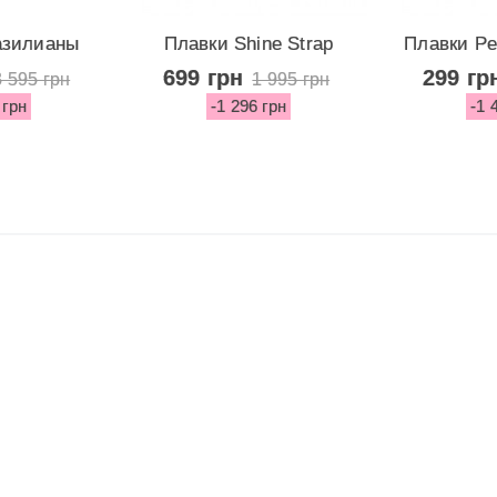
азилианы
Плавки Shine Strap
Плавки Pel
ric...
Escondido...
Bot
699 грн
299 гр
3 595 грн
1 995 грн
 грн
-1 296 грн
-1 