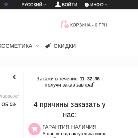
車
賈
РУССКИЙ
ВОЙТИ
ИНФО
КОРЗИНА
-
0 ГРН
0
КОСМЕТИКА
СКИДКИ
Закажи в течение
11
:
32
:
36
-
*
получи заказ завтра!
писание:
4 причины заказать у
, ОБ 93-
нас:
ГАРАНТИЯ НАЛИЧИЯ
У нас всегда актуальна инфо