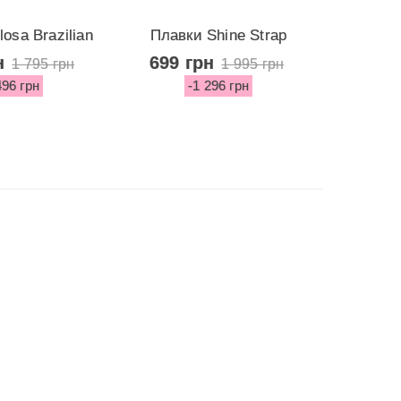
osa Brazilian
Плавки Shine Strap
Стиль
tom...
Barbados...
н
699 грн
999 
1 795 грн
1 995 грн
496 грн
-1 296 грн