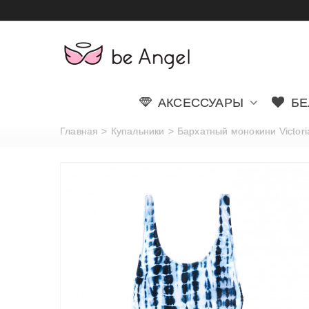
АКСЕССУАРЫ
БЕ
Главная
>
Купальники
>
Бархатный монокини Victoria