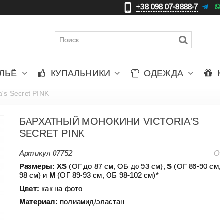
+38 098 07-8888-7
更
ЛЬЁ
КУПАЛЬНИКИ
ОДЕЖДА
's Secret PINK
БАРХАТНЫЙ МОНОКИНИ VICTORIA'S
SECRET PINK
Артикул
07752
О
Размеры: Х
S
(ОГ до 87 см, ОБ до 93 см),
S
(ОГ 86-90 см
98 см) и
М
(ОГ 89-93 см, ОБ 98-102 см)*
Цвет:
как на фото
Материал:
полиамид/эластан