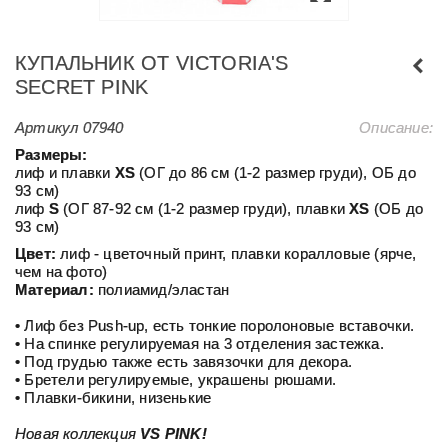
КУПАЛЬНИК ОТ VICTORIA'S
SECRET PINK
Артикул
07940
Описание:
Размеры:
лиф и плавки
ХS
(ОГ до 86 см (1-2 размер груди), ОБ до
93 см)
лиф
S
(ОГ 87-92 см (1-2 размер груди), плавки
ХS
(ОБ до
93 см)
Цвет:
лиф - цветочный принт, плавки коралловые (ярче,
чем на фото)
Материал:
полиамид/эластан
• Лиф без Push-up, есть тонкие поролоновые вставочки.
• На спинке регулируемая на 3 отделения застежка.
• Под грудью также есть завязочки для декора.
• Бретели регулируемые, украшены рюшами.
• Плавки-бикини, низенькие
Новая коллекция
VS PINK!