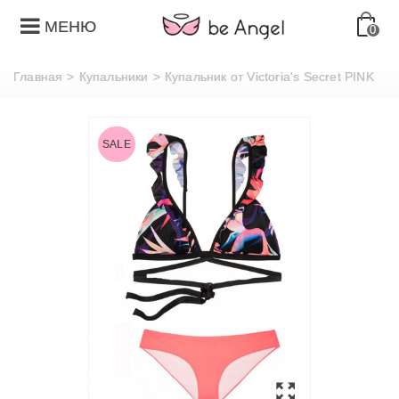
МЕНЮ
0
Главная
>
Купальники
>
Купальник от Victoria's Secret PINK
SALE