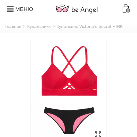
МЕНЮ
0
Главная
>
Купальники
>
Купальник Victoria's Secret PINK