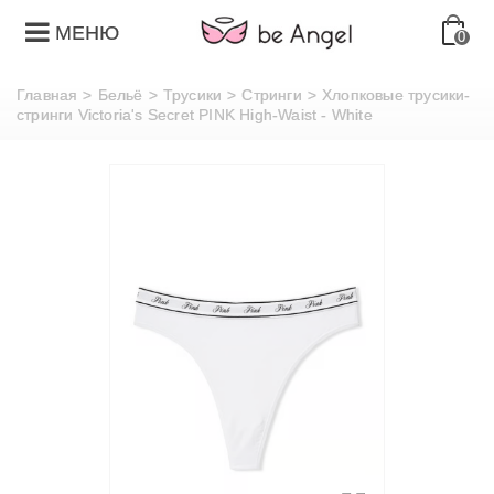
МЕНЮ
0
Главная
>
Бельё
>
Трусики
>
Стринги
>
Хлопковые трусики-
стринги Victoria's Secret PINK High-Waist - White