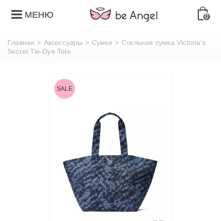
МЕНЮ
0
Главная
>
Аксессуары
>
Сумки
>
Стильная сумка Victoria's
Secret Tie-Dye Tote
SALE