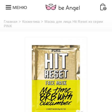
МЕНЮ
0
Главная
>
Косметика
>
Mаска для лица Hit Reset из серии
PINK