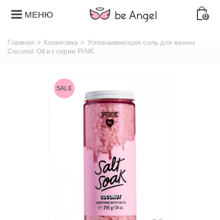
МЕНЮ
0
Главная
>
Косметика
>
Успокаивающая соль для ванны
Coconut Oil из серии PINK
SALE