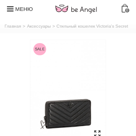
МЕНЮ
0
Главная
>
Аксессуары
>
Стильный кошелек Victoria's Secret
SALE