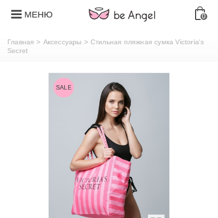
МЕНЮ
0
Главная
>
Аксессуары
>
Стильная пляжная сумка Victoria's
Secret
SALE