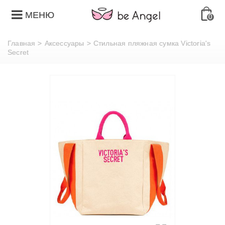
МЕНЮ
0
Главная
>
Аксессуары
>
Стильная пляжная сумка Victoria's
Secret