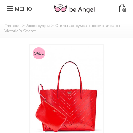
МЕНЮ
0
Главная
>
Аксессуары
>
Стильная сумка + косметичка от
Victoria's Secret
SALE