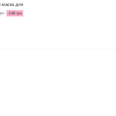
 маска для
т...
грн
-146 грн