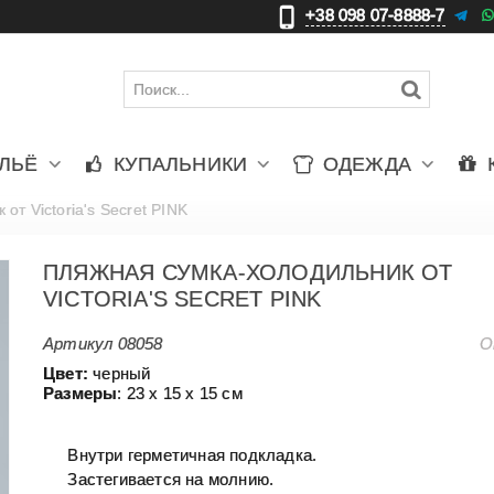
+38 098 07-8888-7
更
ЛЬЁ
КУПАЛЬНИКИ
ОДЕЖДА
от Victoria's Secret PINK
ПЛЯЖНАЯ СУМКА-ХОЛОДИЛЬНИК ОТ
VICTORIA'S SECRET PINK
Артикул
08058
О
Цвет:
черный
Размеры
: 23 х 15 х 15 см
Внутри герметичная подкладка.
Застегивается на молнию.