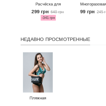
Расчёска для
Многоразовая
распутывания шерсти...
лица о
299 грн
99 грн
640 грн
245 
-341 грн
НЕДАВНО ПРОСМОТРЕННЫЕ
Пляжная
сумка-