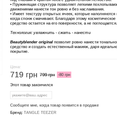
• Пружинящая структура позволяет легкими похлопыва
движениями нанести тон ровно и без наслаивания.
• Имеет текстуру открытых ячеек, которые наполняются 
когда спонж смачивают. Благодаря этому косметическое
средство остается на его поверхности, а не поглощается
Технология:
увлажнить - сжать - нанести
Beautyblеnder original
позволит ровно нанести тонально
средство и создать естественный макияж, даря идеальн
покрытие.
Цена:
719 грн
799 грн
-80 грн
Этот товар закончился
Сообщите мне, когда товар появится в продаже
Бренд:
TANGLE TEEZER