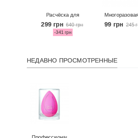
Расчёска для
Многоразовая
распутывания шерсти...
лица о
299 грн
99 грн
640 грн
245 
-341 грн
НЕДАВНО ПРОСМОТРЕННЫЕ
Профессиональный