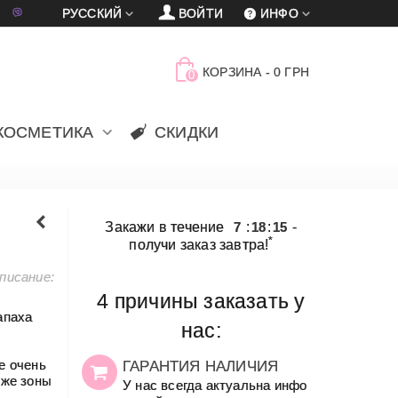
車
賈
РУССКИЙ
ВОЙТИ
ИНФО
КОРЗИНА
-
0 ГРН
0
КОСМЕТИКА
СКИДКИ
Закажи в течение
7
:
18
:
15
-
*
получи заказ завтра!
писание:
4 причины заказать у
апаха
нас:
е очень
ГАРАНТИЯ НАЛИЧИЯ
кже зоны
У нас всегда актуальна инфо