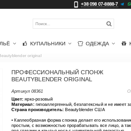
+38 098 07-8888-7
更
ЛЬЁ
КУПАЛЬНИКИ
ОДЕЖДА
autyblender original
ПРОФЕССИОНАЛЬНЫЙ СПОНЖ
ВEAUTYBLENDER ORIGINAL
Артикул
08361
О
Цвет:
ярко-розовый
Материал:
гипоаллергенный, безлатексный и не имеет з
Страна производитель:
Beautyblеnder США
• Каплеобразная форма спонжа делает его использовани
простым, с возможностью прорабатывать все лицо, а та
под глазами и крылья носа с удивительной легкостью.