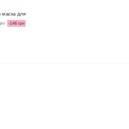
 маска для
т...
грн
-146 грн