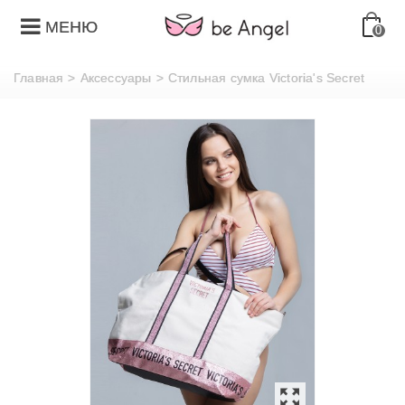
МЕНЮ
0
Главная
>
Аксессуары
>
Стильная сумка Victoria's Secret