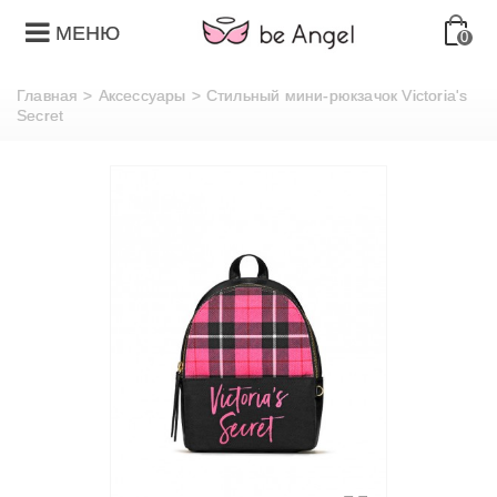
МЕНЮ
0
Главная
>
Аксессуары
>
Стильный мини-рюкзачок Victoria's
Secret