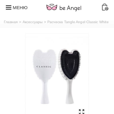
МЕНЮ
0
Главная
>
Аксессуары
>
Расческа Tangle Angel Classic White