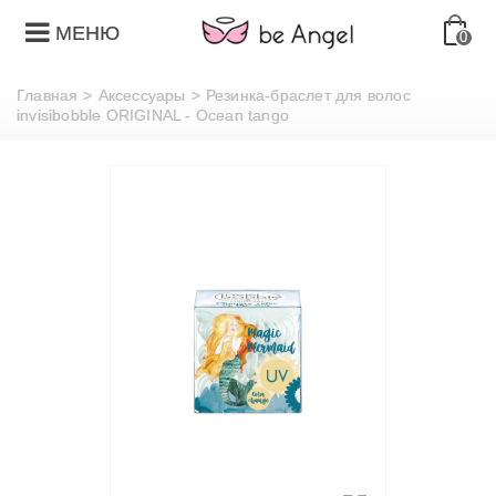
МЕНЮ
0
Главная
>
Аксессуары
>
Резинка-браслет для волос
invisibobble ORIGINAL - Ocean tango