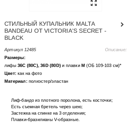
СТИЛЬНЫЙ КУПАЛЬНИК MALTA
BANDEAU ОТ VICTORIA'S SECRET -
BLACK
Артикул
12485
Описание:
Размеры:
лифы
36С (80С), 36D (80D)
и плавки
M
(ОБ 109-103 см)*
Цвет:
как на фото
Материал:
полиэстер/эластан
Лиф-бандо из плотного поролона, есть косточки;
Есть съемная бретель через шею;
Застежка на спинке на 3 отделения;
Плавки-бразилианы V-образные.