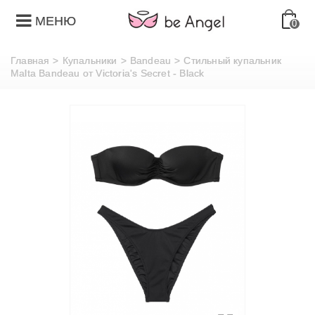
МЕНЮ
0
Главная
>
Купальники
>
Bandeau
>
Стильный купальник
Malta Bandeau от Victoria's Secret - Black