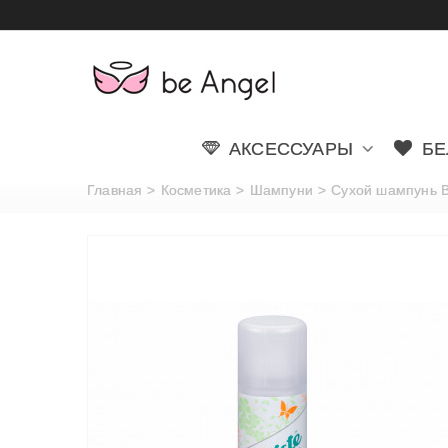
АКСЕССУАРЫ
БЕ
Главная
>
Косметика
>
Шампуни
>
Сухой шампунь Ba