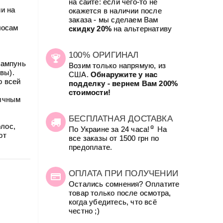
на сайте: если чего-то не
и на
окажется в наличии после
заказа - мы сделаем Вам
лосам
скидку 20%
на альтернативу
100% ОРИГИНАЛ
шампунь
Возим только напрямую, из
вы).
США.
Обнаружите у нас
о всей
подделку - вернем Вам 200%
стоимости!
вычным
БЕСПЛАТНАЯ ДОСТАВКА
лос,
☺
По Украине за 24 часа!
На
от
все заказы от 1500 грн по
предоплате.
ОПЛАТА ПРИ ПОЛУЧЕНИИ
Остались сомнения? Оплатите
товар только после осмотра,
когда убедитесь, что всё
честно ;)