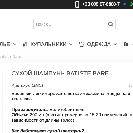
+38 098 07-8888-7
更
ЛЬЁ
КУПАЛЬНИКИ
ОДЕЖДА
tiste Bare
СУХОЙ ШАМПУНЬ BATISTE BARE
Артикул
08251
О
Весенний легкий аромат с нотками жасмина, ландыша и
тюльпана.
Производитель:
Великобритания
Объем:
200 мл (хватит примерно на 15-20 применений (в
зависимости от длины волос)
Как действует сухой шампунь?