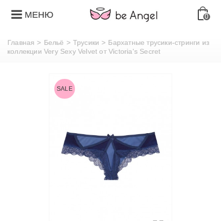
МЕНЮ
0
Главная
>
Бельё
>
Трусики
>
Бархатные трусики-стринги из
коллекции Very Sexy Velvet от Victoria's Secret
SALE