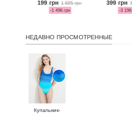
Victoria's...
Asymmet
199 грн
399 грн
1 695 грн
-1 496 грн
-3 196
НЕДАВНО ПРОСМОТРЕННЫЕ
Купальник-
монокини
Hollister