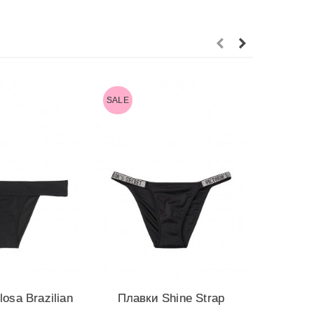
SALE
SALE
osa Brazilian
Плавки Shine Strap
Стиль