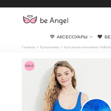
АКСЕССУАРЫ
БЕ
Главная
>
Купальники
>
Купальник-монокини Holliste
SALE