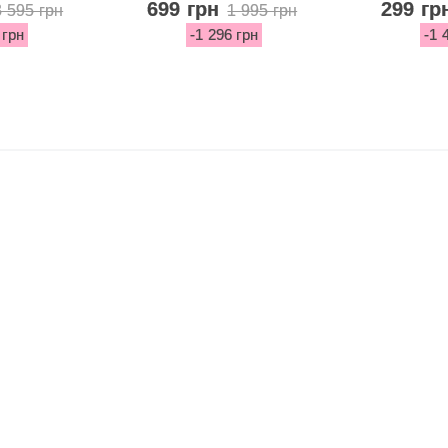
ric...
Escondido...
Bot
699 грн
299 гр
3 595 грн
1 995 грн
 грн
-1 296 грн
-1 