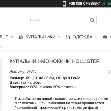
+38 098 07-8888-7
更
ЛЬЁ
КУПАЛЬНИКИ
ОДЕЖДА
r
КУПАЛЬНИК-МОНОКИНИ HOLLISTER
Артикул
07845
О
Размер: Х
S
(ОГ до 86 см, ОБ до 93 см)*
Цвет:
как на фото
Материал:
80% нейлон/ 20% эластан
Разработан по новой технологии с активированными
элементами. При намокании на ткани проявляется
"волшебный" тропический принт (смотри фото)