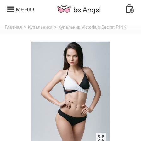
МЕНЮ
0
Главная
>
Купальники
>
Купальник Victoria's Secret PINK