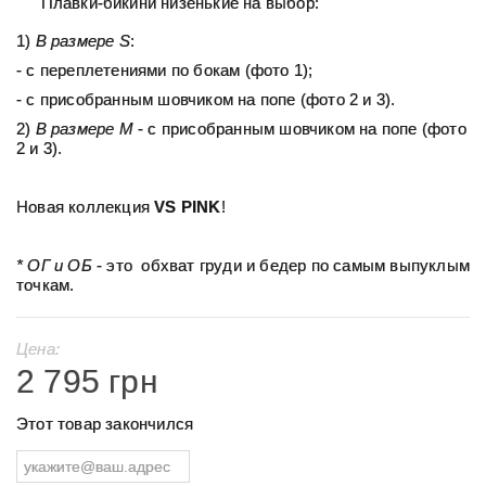
Плавки-бикини низенькие на выбор:
1)
В размере S
:
- c переплетениями по бокам (фото 1);
- с присобранным шовчиком на попе (фото 2 и 3).
2)
В размере
М
- с присобранным шовчиком на попе (фото
2 и 3).
Новая коллекция
VS PINK
!
* ОГ и ОБ
- это обхват груди и бедер по самым выпуклым
точкам.
Цена:
2 795 грн
Этот товар закончился