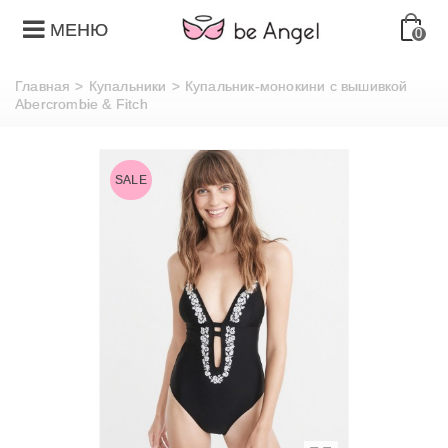
МЕНЮ
0
Главная
>
Купальники
>
Купальник-монокини с вышивкой
Abercrombie & Fitch
SALE