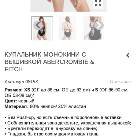
КУПАЛЬНИК-МОНОКИНИ С
ВЫШИВКОЙ ABERCROMBIE &
FITCH
Артикул
08153
Описание:
Размер: ХS
(ОГ до 88 см, ОБ до 93 см) и
S
(ОГ 86-90 см,
ОБ 93-98 см)*
Цвет:
черный
Материал:
80% нейлон/ 20% эластан
• Без Push-up, но есть съемные поролоновые вставки;
• Соблазнительная зона декольте, украшенная вышивкой;
• Бретели переходят в шнуровку на спине;
• Гладкая, быстро сохнущая матовая ткань.