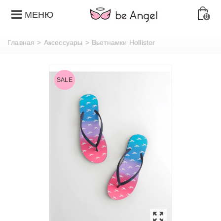
МЕНЮ
0
Главная
>
Аксессуары
>
Вьетнамки Hollister
SALE