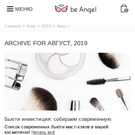
МЕНЮ
0
Главная
>
Блог
>
2019
>
Август
ARCHIVE FOR АВГУСТ, 2019
Бьюти инвестиция: собираем современную
базовую косметичку
Cписок современных бьюти маст-хэвов в вашей
косметичке!
Читать всё