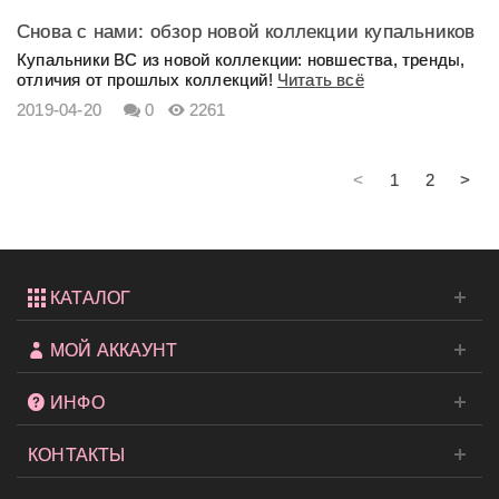
Снова с нами: обзор новой коллекции купальников
VS и других брендов
Купальники ВС из новой коллекции: новшества, тренды,
отличия от прошлых коллекций!
Читать всё
2019-04-20
0
2261
<
1
2
>
КАТАЛОГ
МОЙ АККАУНТ
ИНФО
КОНТАКТЫ