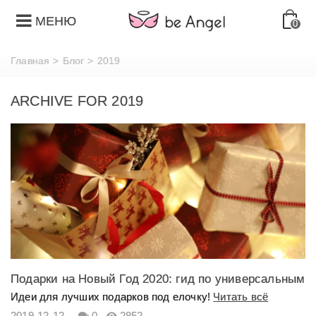
МЕНЮ
0
Главная
>
Блог
>
2019
ARCHIVE FOR 2019
Подарки на Новый Год 2020: гид по универсальным
презентам всех времен!
Идеи для лучших подарков под елочку!
Читать всё
2019-12-12
0
2852