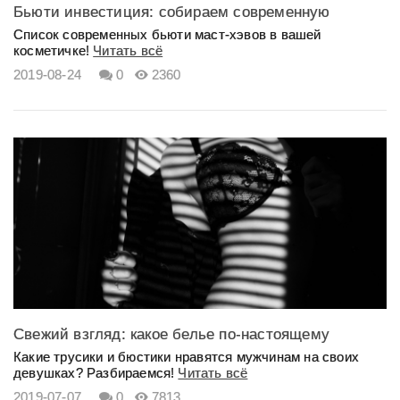
Бьюти инвестиция: собираем современную
базовую косметичку
Cписок современных бьюти маст-хэвов в вашей
косметичке!
Читать всё
2019-08-24
0
2360
Свежий взгляд: какое белье по-настоящему
нравится мужчинам?
Какие трусики и бюстики нравятся мужчинам на своих
девушках? Разбираемся!
Читать всё
2019-07-07
0
7813