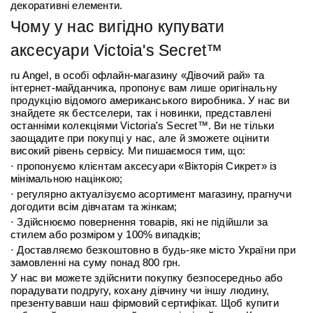
декоративні елементи.
Чому у нас вигідно купувати
аксесуари Victoia's Secret™
ru Angеl, в особі офлайн-магазину «Дівочий рай» та
інтернет-майданчика, пропонує вам лише оригінальну
продукцію відомого американського виробника. У нас ви
знайдете як бестселери, так і новинки, представлені
останніми колекціями Victoria's Secret™. Ви не тільки
заощадите при покупці у нас, але й зможете оцінити
високий рівень сервісу. Ми пишаємося тим, що:
· пропонуємо клієнтам аксесуари «Вікторія Сикрет» із
мінімальною націнкою;
· регулярно актуалізуємо асортимент магазину, прагнучи
догодити всім дівчатам та жінкам;
· Здійснюємо повернення товарів, які не підійшли за
стилем або розміром у 100% випадків;
· Доставляємо безкоштовно в будь-яке місто України при
замовленні на суму понад 800 грн.
У нас ви можете здійснити покупку безпосередньо або
порадувати подругу, кохану дівчину чи іншу людину,
презентувавши наш фірмовий сертифікат. Щоб купити