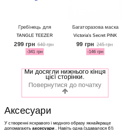
Гребінець для
Багаторазова маска
розплутування
від Victoria's Secret
TANGLE TEEZER
Victoria's Secret PINK
шерсті собаки Pet
PINK - Black
299 грн
99 грн
640 грн
245 грн
Teezer
-341 грн
-146 грн
Detangling&Grooming
Blue Grey
Ми досягли нижнього кінця
цієї сторінки.
Повернутися до початку
Аксесуари
У створенні яскравого і модного образу якнайкраще
допомагають
аксесуари
. Навіть одна (здавалося б!)