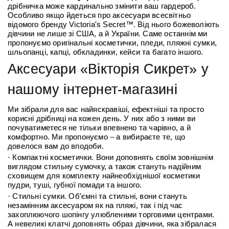
дрібничка може кардинально змінити ваш гардероб.
Особливо якщо йдеться про аксесуари всесвітньо
відомого бренду Victoria's Secret™. Від нього божеволіють
дівчини не лише зі США, а й України. Саме останнім ми
пропонуємо оригінальні косметички, пледи, пляжні сумки,
шльопанці, капці, обкладинки, кейси та багато іншого.
Аксесуари «Вікторія Сикрет» у
нашому інтернет-магазині
Ми зібрали для вас найяскравіші, ефектніші та просто
корисні дрібниці на кожен день. У них або з ними ви
почуватиметеся не тільки впевнено та чарівно, а й
комфортно. Ми пропонуємо – а вибираєте те, що
довелося вам до вподоби.
· Компактні косметички. Вони доповнять своїм зовнішнім
виглядом стильну сумочку, а також стануть надійним
сховищем для комплекту найнеобхіднішої косметики
пудри, туші, губної помади та іншого.
· Стильні сумки. Об'ємні та стильні, вони стануть
незамінним аксесуаром як на пляжі, так і під час
захоплюючого шопінгу улюбленими торговими центрами.
А невеликі клатчі доповнять образ дівчини, яка зібралася