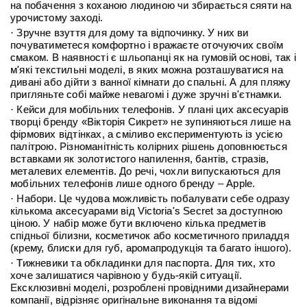
на побачення з коханою людиною чи збирається сяяти на
урочистому заході.
· Зручне взуття для дому та відпочинку. У них ви
почуватиметеся комфортно і вражаєте оточуючих своїм
смаком. В наявності є шльопанці як на гумовій основі, так і
м'які текстильні моделі, в яких можна розташуватися на
дивані або дійти з ванної кімнати до спальні. А для пляжу
пригляньте собі майже невагомі і дуже зручні в'єтнамки.
· Кейси для мобільних телефонів. У плані цих аксесуарів
творці бренду «Вікторія Сикрет» не зупиняються лише на
фірмових відтінках, а сміливо експериментують із усією
палітрою. Різноманітність колірних рішень доповнюється
вставками як золотистого напилення, бантів, стразів,
металевих елементів. До речі, чохли випускаються для
мобільних телефонів лише одного бренду – Apple.
· Набори. Це чудова можливість побалувати себе одразу
кількома аксесуарами від Victoria's Secret за доступною
ціною. У набір може бути включено кілька предметів
спідньої білизни, косметичок або косметичного приладдя
(крему, блиски для губ, аромапродукція та багато іншого).
· Тижневики та обкладинки для паспорта. Для тих, хто
хоче залишатися чарівною у будь-якій ситуації.
Ексклюзивні моделі, розроблені провідними дизайнерами
компанії, відрізняє оригінальне виконання та відомі