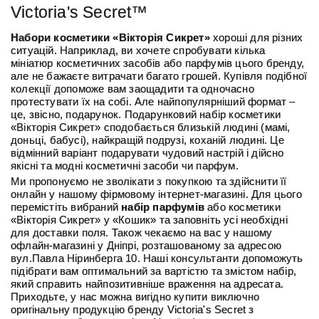
Victoria's Secret™
Набори косметики «Вікторія Сикрет»
хороші для різних
ситуацій. Наприклад, ви хочете спробувати кілька
мініатюр косметичних засобів або парфумів цього бренду,
але не бажаєте витрачати багато грошей. Купівля подібної
колекції допоможе вам заощадити та одночасно
протестувати їх на собі. Але найпопулярніший формат –
це, звісно, подарунок. Подарунковий набір косметики
«Вікторія Сикрет» сподобається близькій людині (мамі,
доньці, бабусі), найкращій подрузі, коханій людині. Це
відмінний варіант подарувати чудовий настрій і дійсно
якісні та модні косметичні засоби чи парфум.
Ми пропонуємо не зволікати з покупкою та здійснити її
онлайн у нашому фірмовому інтернет-магазині. Для цього
перемістіть вибраний
набір парфумів
або косметики
«Вікторія Сикрет» у «Кошик» та заповніть усі необхідні
для доставки поля. Також чекаємо на вас у нашому
офлайн-магазині у Дніпрі, розташованому за адресою
вул.Павла Ніринберга 10. Наші консультанти допоможуть
підібрати вам оптимальний за вартістю та змістом набір,
який справить найпозитивніше враження на адресата.
Приходьте, у нас можна вигідно купити виключно
оригінальну продукцію бренду Victoria's Secret з