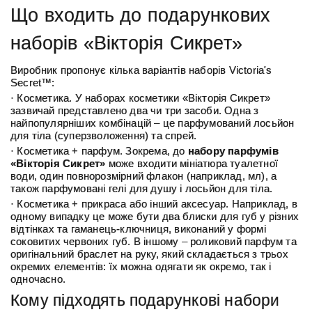
Що входить до подарункових
наборів «Вікторія Сикрет»
Виробник пропонує кілька варіантів наборів Victoria's
Secret™:
· Косметика. У наборах косметики «Вікторія Сикрет»
зазвичай представлено два чи три засоби. Одна з
найпопулярніших комбінацій – це парфумований лосьйон
для тіла (суперзволоження) та спрей.
· Косметика + парфум. Зокрема, до
набору парфумів
«Вікторія Сикрет»
може входити мініатюра туалетної
води, один повнорозмірний флакон (наприклад, мл), а
також парфумовані гелі для душу і лосьйон для тіла.
· Косметика + прикраса або інший аксесуар. Наприклад, в
одному випадку це може бути два блиски для губ у різних
відтінках та гаманець-ключниця, виконаний у формі
соковитих червоних губ. В іншому – роликовий парфум та
оригінальний браслет на руку, який складається з трьох
окремих елементів: їх можна одягати як окремо, так і
одночасно.
Кому підходять подарункові набори