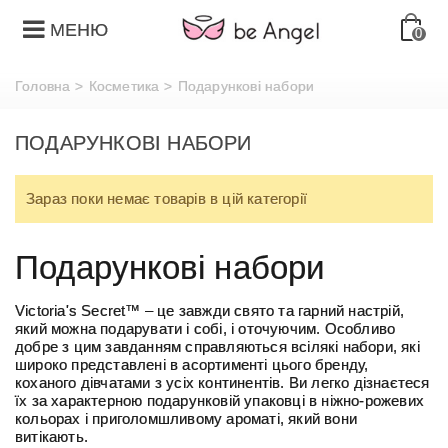
МЕНЮ
0
Головна
>
Косметика
>
Подарункові набори
ПОДАРУНКОВІ НАБОРИ
Зараз поки немає товарів в цій категорії
Подарункові набори
Victoria's Secret™ – це завжди свято та гарний настрій,
який можна подарувати і собі, і оточуючим. Особливо
добре з цим завданням справляються всілякі набори, які
широко представлені в асортименті цього бренду,
коханого дівчатами з усіх континентів. Ви легко дізнаєтеся
їх за характерною подарунковій упаковці в ніжно-рожевих
кольорах і приголомшливому ароматі, який вони
витікають.