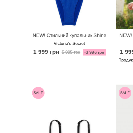
Швидкий перегляд
Ш
NEW! Стильний купальник Shine
NEW! 
Strap Sexy Tee Push-Up Brazilian
Strap 
Victoria's Secret
від Victoria's Secret - Blue Oar
1 999 грн
1 99
5 995 грн
-3 996 грн
Продук
SALE
SALE