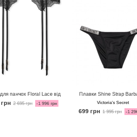
видкий перегляд
Швидкий перегляд
для панчох Floral Lace від
Плавки Shine Strap Barb
ictoria's Secret - Black
Bikini Swim Bottom від Vict
 грн
Victoria's Secret
2 695 грн
-1 996 грн
Secret - Nero
699 грн
1 995 грн
-1 29