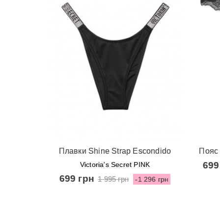
Швидкий перегляд
Ш
Плавки Shine Strap Escondido
Пояс 
Brazilian Swim Bottom від
V
699
Victoria's Secret PINK
Victoria's Secret - Nero
699 грн
1 995 грн
-1 296 грн