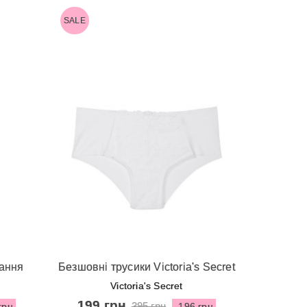
SALE
Швидкий перегляд
вання
Безшовні трусики Victoria's Secret
zer
- White VS
Victoria's Secret
e Grey
199 грн
395 грн
грн
-196 грн