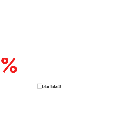
идбати онлайн
0%