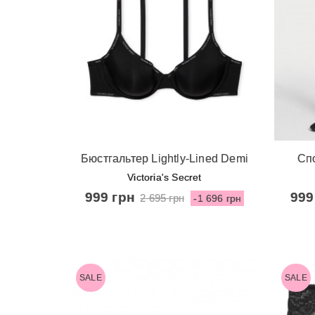
Швидкий перегляд
Ш
Бюстгальтер Lightly-Lined Demi
Спо
від Victoria's Secret - Black
Victoria's Secret
999 грн
999
2 695 грн
-1 696 грн
SALE
SALE