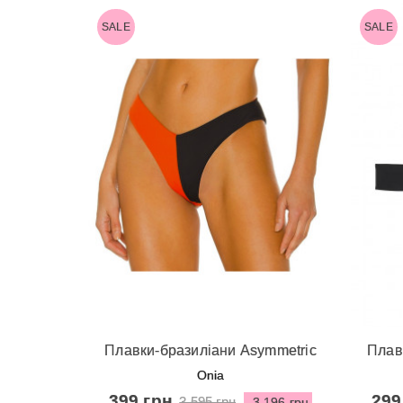
SALE
SALE
Швидкий перегляд
Ш
Плавки-бразиліани Asymmetric
Плавк
Stripe от Onia - Black & Red
від
Onia
399 грн
299
3 595 грн
-3 196 грн