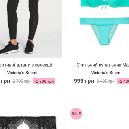
видкий перегляд
Швидкий перегляд
ртивні штани з колекції
Стильний купальник Ma
Victoria Sport
Classic Strap Fabulous P
Victoria's Secret
Victoria's Secret
від Victoria's Secret - Mint
 грн
999 грн
2 795 грн
3 495 грн
-1 796 грн
-2 49
SALE