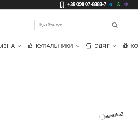
+38 098 07-8888-7
更
車
賈
ЛИЗНА
КУПАЛЬНИКИ
ОДЯГ
К
агазин закри