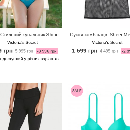
видкий перегляд
Швидкий перегляд
Стильний купальник Shine
Сукня-комбінація Sheer Me
Bali Bombshell від Victoria's
від Victoria's Secret - B
Victoria's Secret
Victoria's Secret
Secret - Cosmo
9 грн
1 599 грн
5 995 грн
4 495 грн
-3 996 грн
-2 8
т доступний у різних варіантах
SALE