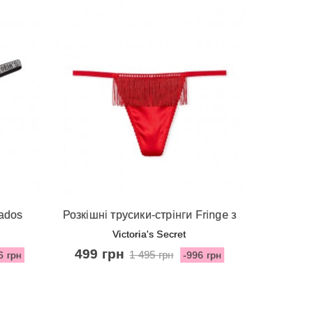
Швидкий перегляд
ados
Розкішні трусики-стрінги Fringe з
oria's
колекції Very Sexy від Victoria's
Victoria's Secret
Secret
499 грн
1 495 грн
6 грн
-996 грн