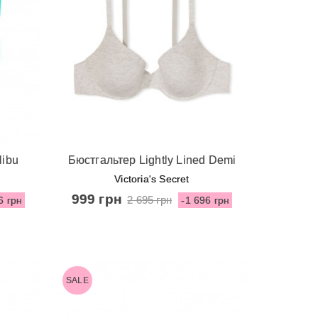
Швидкий перегляд
libu
Бюстгальтер Lightly Lined Demi
ush-up
від Victoria's Secret - Heather
Victoria's Secret
 Frost
Snow
999 грн
2 695 грн
6 грн
-1 696 грн
SALE