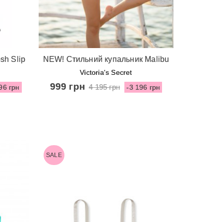
Швидкий перегляд
sh Slip
NEW! Стильний купальник Malibu
lack
Fabulous Logo від Victoria's Secret
Victoria's Secret
- Nero
999 грн
4 195 грн
96 грн
-3 196 грн
SALE