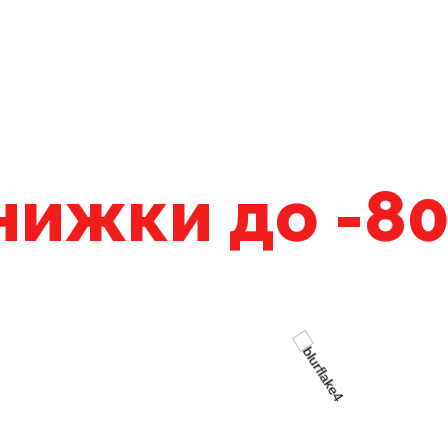
илось - можна пр
нижки до -8