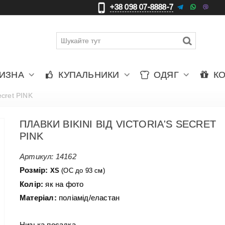
+38 098 07-8888-7
更
車
賈
ЛИЗНА
КУПАЛЬНИКИ
ОДЯГ
К
Secret PINK
ПЛАВКИ BIKINI ВІД VICTORIA'S SECRET
PINK
Артикул:
14162
Розмір:
XS
(ОС до 93 см)
Колір:
як на фото
Матеріал:
поліамід/еластан
Низька посадка.