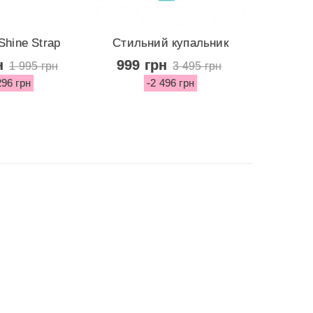
Shine Strap
Стильний купальник
NEW
ados...
Malibu...
купал
н
999 грн
999 
1 995 грн
3 495 грн
296 грн
-2 496 грн