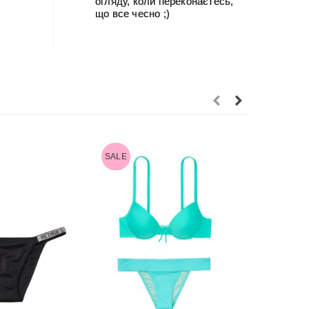
огляду, коли переконаєтесь,
що все чесно ;)
SALE
SALE