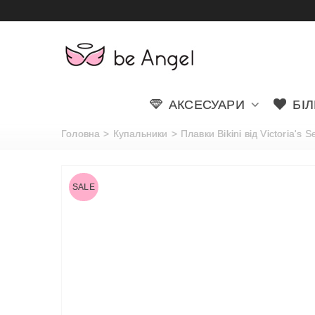
АКСЕСУАРИ
БІ
Головна
>
Купальники
>
Плавки Bikini від Victoria's 
SALE