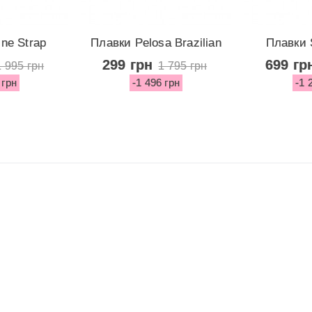
ne Strap
Плавки Pelosa Brazilian
Плавки 
do...
Bottom...
Barb
299 грн
699 гр
1 995 грн
1 795 грн
 грн
-1 496 грн
-1 