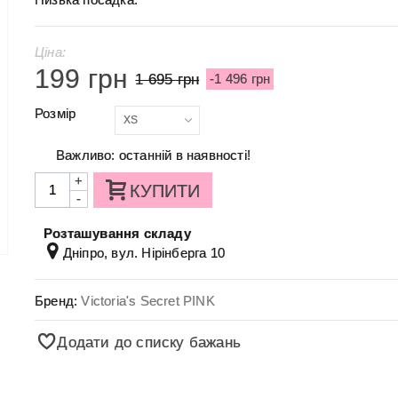
Ціна:
199 грн
1 695 грн
-1 496 грн
Розмір
XS
Важливо: останній в наявності!
+
КУПИТИ
-
Розташування складу
Дніпро, вул. Нірінберга 10
Бренд:
Victoria's Secret PINK
Додати до списку бажань