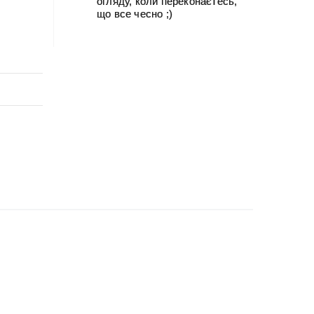
огляду, коли переконаєтесь,
що все чесно ;)