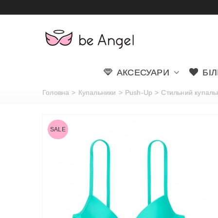
АКСЕСУАРИ
БІ
Головна
>
Купальники
>
Push-Up
>
Стильний купальни
SALE