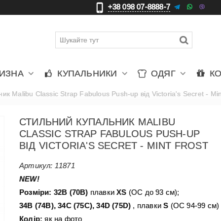
+38 098 07-8888-7
更
車
賈
ЛИЗНА
КУПАЛЬНИКИ
ОДЯГ
К
к Malibu Classic Strap Fabulous Push-up від Victoria's Secret - Min
СТИЛЬНИЙ КУПАЛЬНИК MALIBU
CLASSIC STRAP FABULOUS PUSH-UP
ВІД VICTORIA'S SECRET - MINT FROST
Артикул:
11871
NEW!
Розміри:
32B (70B)
плавки
XS
(ОС до 93 см);
34В (74В), 34С (75С), 34D (75D)
,
плавки
S
(ОС 94-99 см) 
Колір:
як на фото