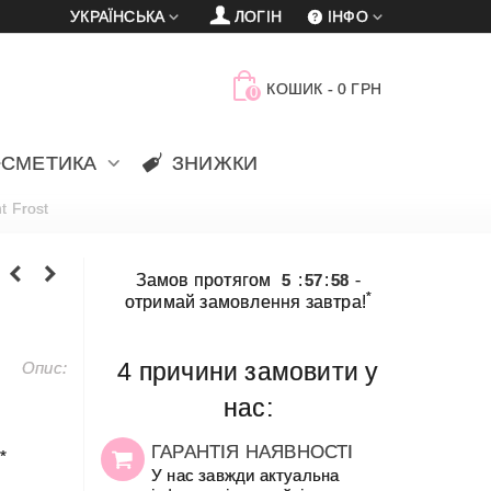
УКРАЇНСЬКА
ЛОГІН
ІНФО
КОШИК
-
0 ГРН
0
ОСМЕТИКА
ЗНИЖКИ
t Frost
Замов протягом
5
:
57
:
58
-
*
отримай замовлення завтра!
Опис:
4 причини замовити у
нас:
ГАРАНТІЯ НАЯВНОСТІ
*
У нас завжди актуальна