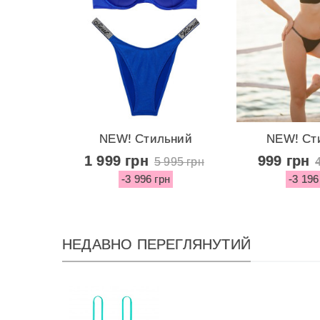
NEW! Стильний
NEW! Ст
купальник Shine...
купальник 
1 999 грн
999 грн
5 995 грн
-3 996 грн
-3 196
НЕДАВНО ПЕРЕГЛЯНУТИЙ