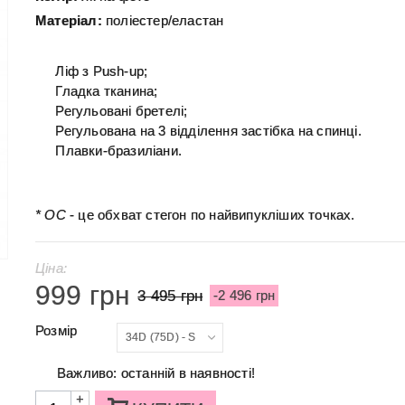
Матеріал:
поліестер/еластан
Ліф з Push-up;
Гладка тканина;
Регульовані бретелі;
Регульована на 3 відділення застібка на спинці.
Плавки-бразиліани.
* ОС
- це обхват стегон по найвипукліших точках.
Ціна:
999 грн
3 495 грн
-2 496 грн
Розмір
34D (75D) - S
Важливо: останній в наявності!
+