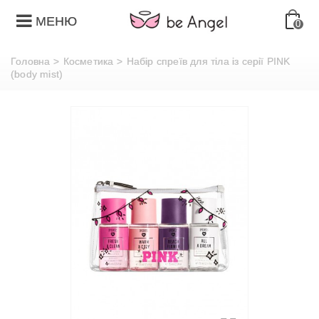
МЕНЮ
0
Головна
>
Косметика
>
Набір спреїв для тіла із серії PINK
(body mist)