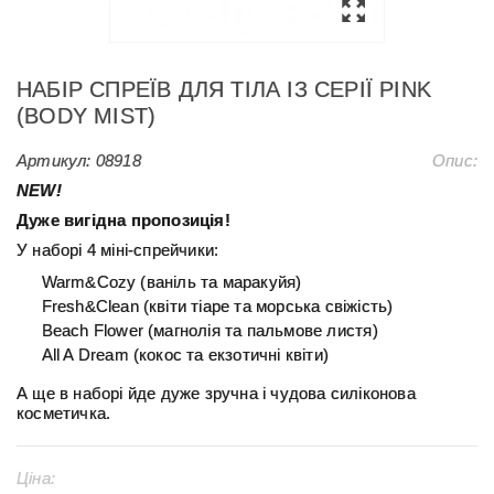
НАБІР СПРЕЇВ ДЛЯ ТІЛА ІЗ СЕРІЇ PINK
(BODY MIST)
Артикул:
08918
Опис:
NEW!
Дуже вигідна пропозиція!
У наборі 4 міні-спрейчики:
Warm&Cozy (ваніль та маракуйя)
Fresh&Clean (квіти тіаре та морська свіжість)
Beach Flower (магнолія та пальмове листя)
All A Dream (кокос та екзотичні квіти)
А ще в наборі йде дуже зручна і чудова силіконова
косметичка.
Ціна: