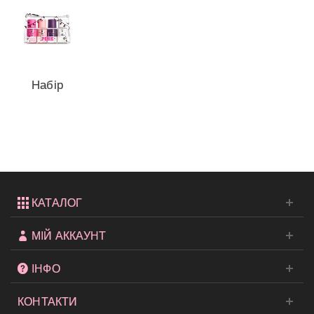
Набір
спреїв
для тіла
із серії...
КАТАЛОГ
МІЙ АККАУНТ
ІНФО
КОНТАКТИ