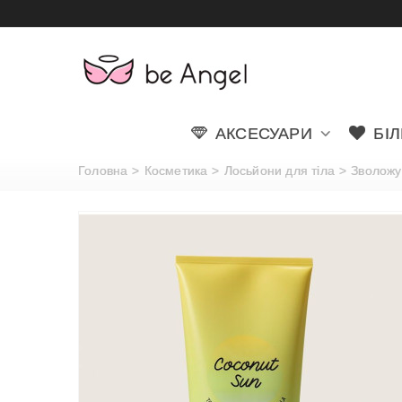
АКСЕСУАРИ
БІ
Головна
>
Косметика
>
Лосьйони для тіла
>
Зволожую