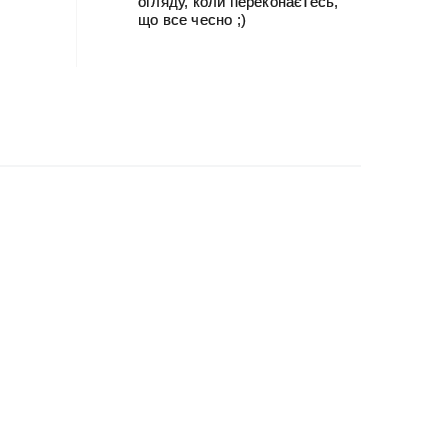
огляду, коли переконаєтесь,
що все чесно ;)