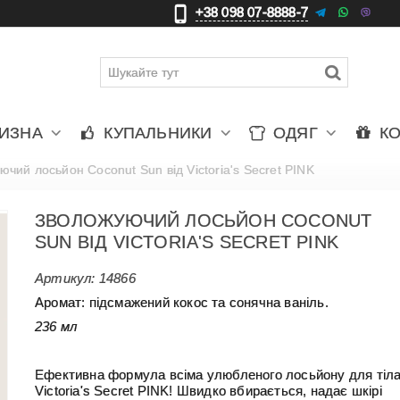
+38 098 07-8888-7
更
車
賈
ЛИЗНА
КУПАЛЬНИКИ
ОДЯГ
К
чий лосьйон Coconut Sun від Victoria's Secret PINK
ЗВОЛОЖУЮЧИЙ ЛОСЬЙОН COCONUT
SUN ВІД VICTORIA'S SECRET PINK
Артикул:
14866
Аромат: підсмажений кокос та сонячна ваніль.
236 мл
Ефективна формула всіма улюбленого лосьйону для тіла
Victoria's Secret PINK! Швидко вбирається, надає шкірі