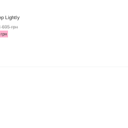
р Lightly
emi...
2 695 грн
 грн