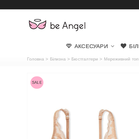
АКСЕСУАРИ
БІ
Головна
>
Білизна
>
Бюстгалтери
>
Мереживний топ La
SALE