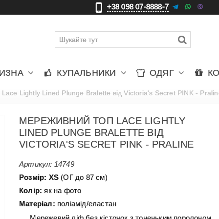
+38 098 07-8888-7
更
車
賈
ЛИЗНА
КУПАЛЬНИКИ
ОДЯГ
К
ce Lightly Lined Plunge Bralette від Victoria's Secret PINK - Prali
МЕРЕЖИВНИЙ ТОП LACE LIGHTLY
LINED PLUNGE BRALETTE ВІД
VICTORIA'S SECRET PINK - PRALINE
Артикул:
14749
Розмір: XS
(ОГ до 87 см)
Колір:
як на фото
Матеріал:
поліамід/еластан
Мережевий ліф без кісточок з тоненьким поролоном.