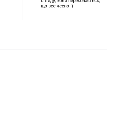
огляду, коли переконаєтесь,
що все чесно ;)