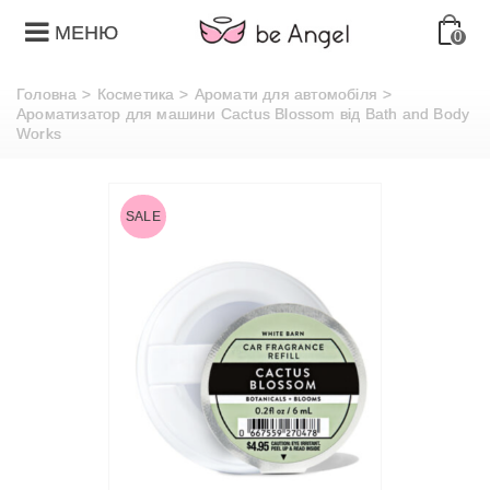
МЕНЮ
0
Головна
>
Косметика
>
Аромати для автомобіля
>
Ароматизатор для машини Cactus Blossom від Bath and Body
Works
SALE