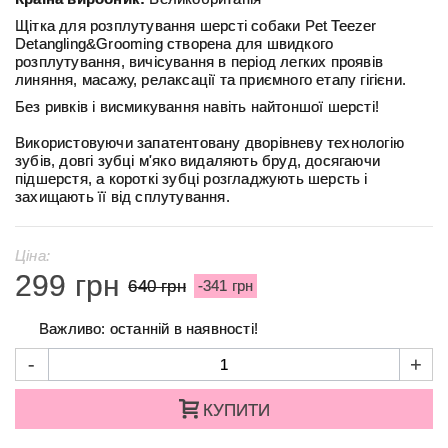
Щітка для розплутування шерсті собаки Pet Teezer
Detangling&Grooming створена для швидкого
розплутування, вичісування в період легких проявів
линяння, масажу, релаксації та приємного етапу гігієни.
Без ривків і висмикування навіть найтоншої шерсті!
Використовуючи запатентовану дворівневу технологію
зубів, довгі зубці м'яко видаляють бруд, досягаючи
підшерстя, а короткі зубці розгладжують шерсть і
захищають її від сплутування.
Ціна:
299 грн
640 грн
-341 грн
Важливо: останній в наявності!
-
+
КУПИТИ