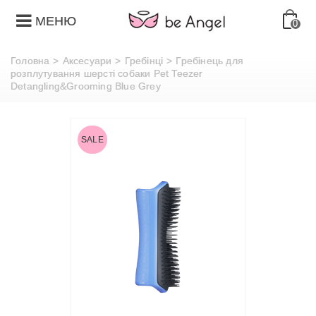
МЕНЮ
0
Головна
>
Аксесуари
>
Гребінці
>
Гребінець для
розплутування шерсті собаки Pet Teezer
Detangling&Grooming Blue Grey
SALE