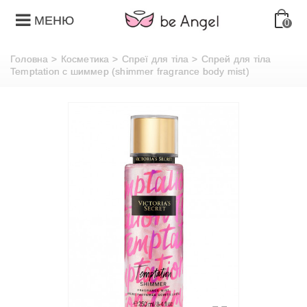
МЕНЮ
0
Головна
>
Косметика
>
Спреї для тіла
>
Спрей для тіла
Temptation c шиммер (shimmer fragrance body mist)