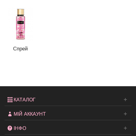
Спрей
для тіла
Temptation
c...
КАТАЛОГ
МІЙ АККАУНТ
ІНФО