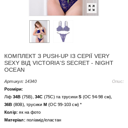
КОМПЛЕКТ З PUSH-UP ІЗ СЕРІЇ VERY
SEXY ВІД VICTORIA'S SECRET - NIGHT
OCEAN
Артикул:
14340
Опис:
Розміри:
Ліф
34В
(75B),
34C
(75C) та трусики
S
(ОС 94-98 см),
36В
(80В), трусики
М
(ОС 99-103 см) *
Колір:
як на фото
Матеріал:
поліамід/еластан