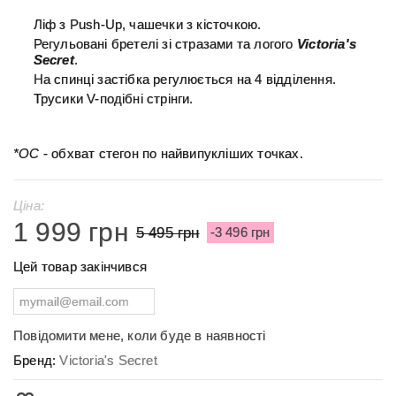
Ліф з Push-Up, чашечки з кісточкою.
Регульовані бретелі зі стразами та логого
Victoria's
Secret
.
На спинці застібка регулюється на 4 відділення.
Трусики V-подібні стрінги.
*ОС
- обхват стегон по найвипукліших точках.
Ціна:
1 999 грн
5 495 грн
-3 496 грн
Цей товар закінчився
Повідомити мене, коли буде в наявності
Бренд:
Victoria's Secret