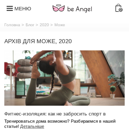
МЕНЮ
0
Головна
>
Блог
>
2020
>
Може
АРХІВ ДЛЯ МОЖЕ, 2020
Фитнес-изоляция: как не забросить спорт в
условиях карантина
Тренироваться дома возможно? Разбираемся в нашей
статье!
Детальніше